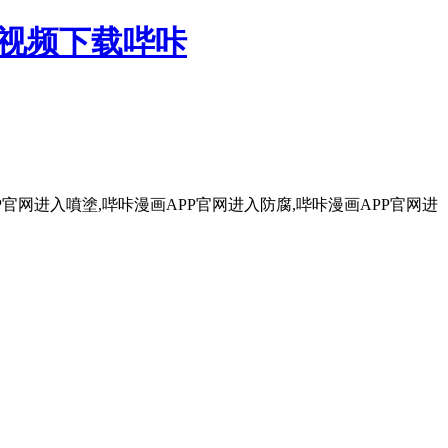
污视频下载哔咔
P官网进入噴塗,哔咔漫画APP官网进入防腐,哔咔漫画APP官网进