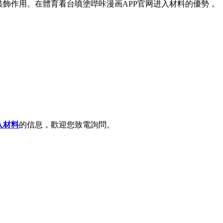
飾作用。在體育看台噴塗哔咔漫画APP官网进入材料的優勢，
入材料
的信息，歡迎您致電詢問。