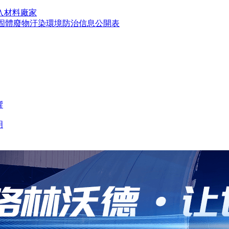
入材料廠家
固體廢物汙染環境防治信息公開表
響
明