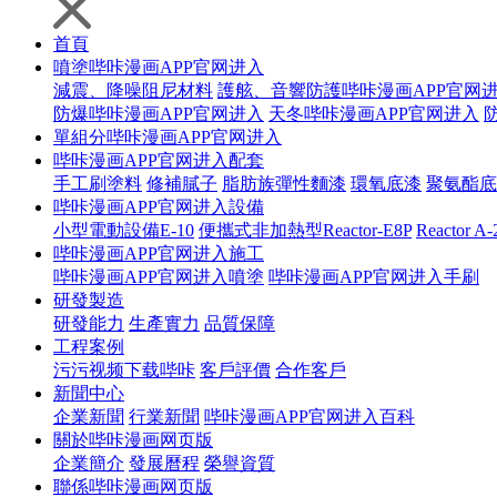
首頁
噴塗哔咔漫画APP官网进入
減震、降噪阻尼材料
護舷、音響防護哔咔漫画APP官网
防爆哔咔漫画APP官网进入
天冬哔咔漫画APP官网进入
單組分哔咔漫画APP官网进入
哔咔漫画APP官网进入配套
手工刷塗料
修補膩子
脂肪族彈性麵漆
環氧底漆
聚氨酯底
哔咔漫画APP官网进入設備
小型電動設備E-10
便攜式非加熱型Reactor-E8P
Reactor A
哔咔漫画APP官网进入施工
哔咔漫画APP官网进入噴塗
哔咔漫画APP官网进入手刷
研發製造
研發能力
生產實力
品質保障
工程案例
污污视频下载哔咔
客戶評價
合作客戶
新聞中心
企業新聞
行業新聞
哔咔漫画APP官网进入百科
關於哔咔漫画网页版
企業簡介
發展曆程
榮譽資質
聯係哔咔漫画网页版