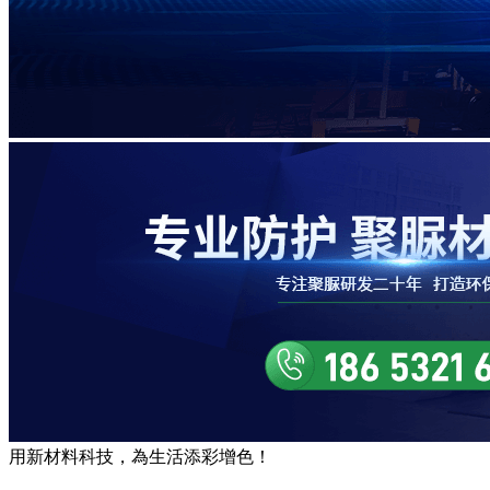
用
新材料
科技，為生活
添彩增色
！