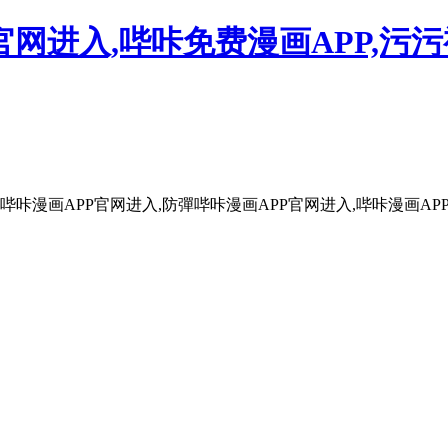
官网进入,哔咔免费漫画APP,污
爆哔咔漫画APP官网进入,防彈哔咔漫画APP官网进入,哔咔漫画AP