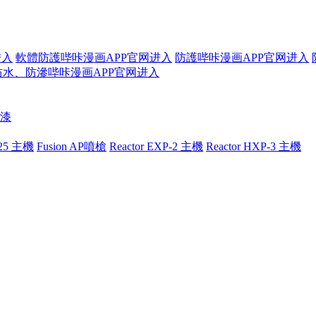
进入
軟體防護哔咔漫画APP官网进入
防護哔咔漫画APP官网进入
防水、防滲哔咔漫画APP官网进入
漆
-25 主機
Fusion AP噴槍
Reactor EXP-2 主機
Reactor HXP-3 主機