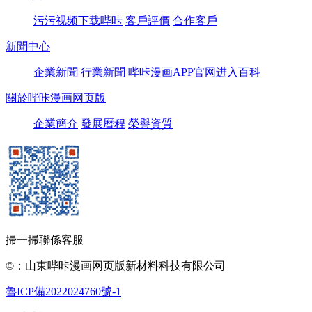
污污视频下载哔咔
客戶評價
合作客戶
新聞中心
企業新聞
行業新聞
哔咔漫画APP官网进入百科
關於哔咔漫画网页版
企業簡介
發展曆程
榮譽資質
掃一掃聯係客服
©：山東哔咔漫画网页版新材料科技有限公司
魯ICP備2022024760號-1