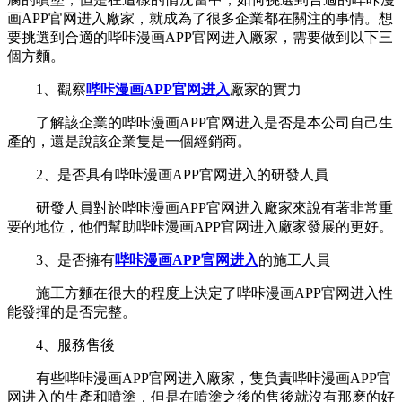
画APP官网进入廠家，就成為了很多企業都在關注的事情。想
要挑選到合適的哔咔漫画APP官网进入廠家，需要做到以下三
個方麵。
1、觀察
哔咔漫画APP官网进入
廠家的實力
了解該企業的哔咔漫画APP官网进入是否是本公司自己生
產的，還是說該企業隻是一個經銷商。
2、是否具有哔咔漫画APP官网进入的研發人員
研發人員對於哔咔漫画APP官网进入廠家來說有著非常重
要的地位，他們幫助哔咔漫画APP官网进入廠家發展的更好。
3、是否擁有
哔咔漫画APP官网进入
的施工人員
施工方麵在很大的程度上決定了哔咔漫画APP官网进入性
能發揮的是否完整。
4、服務售後
有些哔咔漫画APP官网进入廠家，隻負責哔咔漫画APP官
网进入的生產和噴塗，但是在噴塗之後的售後就沒有那麽的好