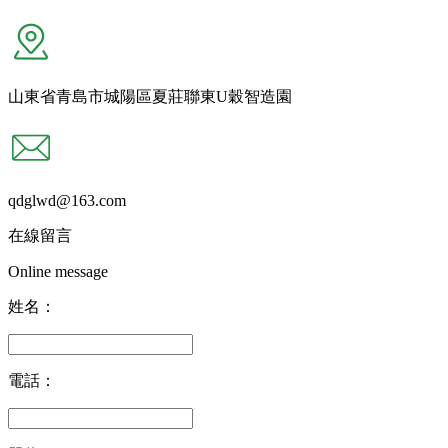
山東省青島市城陽區夏莊聯東U穀智造園
qdglwd@163.com
在線留言
Online message
姓名：
電話：