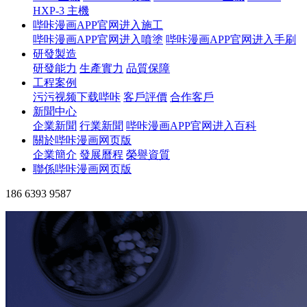
HXP-3 主機
哔咔漫画APP官网进入施工
哔咔漫画APP官网进入噴塗
哔咔漫画APP官网进入手刷
研發製造
研發能力
生產實力
品質保障
工程案例
污污视频下载哔咔
客戶評價
合作客戶
新聞中心
企業新聞
行業新聞
哔咔漫画APP官网进入百科
關於哔咔漫画网页版
企業簡介
發展曆程
榮譽資質
聯係哔咔漫画网页版
186 6393 9587