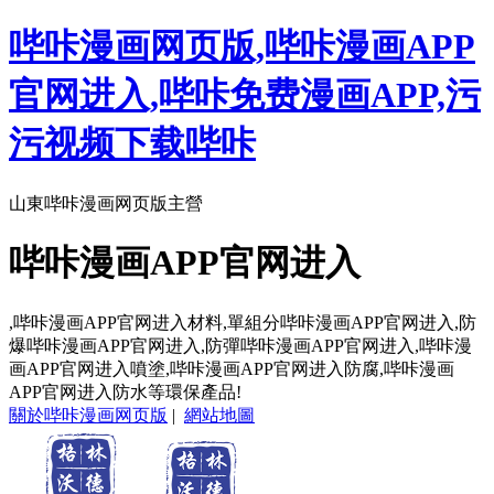
哔咔漫画网页版,哔咔漫画APP
官网进入,哔咔免费漫画APP,污
污视频下载哔咔
山東哔咔漫画网页版主營
哔咔漫画APP官网进入
,哔咔漫画APP官网进入材料,單組分哔咔漫画APP官网进入,防
爆哔咔漫画APP官网进入,防彈哔咔漫画APP官网进入,哔咔漫
画APP官网进入噴塗,哔咔漫画APP官网进入防腐,哔咔漫画
APP官网进入防水等環保產品!
關於哔咔漫画网页版
|
網站地圖