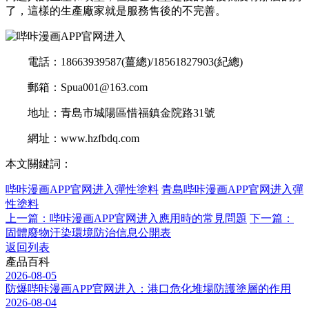
了，這樣的生產廠家就是服務售後的不完善。
電話：18663939587(薑總)/18561827903(紀總)
郵箱：Spua001@163.com
地址：青島市城陽區惜福鎮金院路31號
網址：www.hzfbdq.com
本文關鍵詞：
哔咔漫画APP官网进入彈性塗料
青島哔咔漫画APP官网进入彈
性塗料
上一篇：哔咔漫画APP官网进入應用時的常見問題
下一篇：
固體廢物汙染環境防治信息公開表
返回列表
產品百科
2026-08-05
防爆哔咔漫画APP官网进入：港口危化堆場防護塗層的作用
2026-08-04