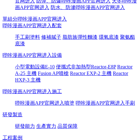
官网进入
防彈、防爆哔咔漫画APP官网进入
天冬哔咔漫
画APP官网进入
防水、防滲哔咔漫画APP官网进入
單組分哔咔漫画APP官网进入
哔咔漫画APP官网进入配套
手工刷塗料
修補膩子
脂肪族彈性麵漆
環氧底漆
聚氨酯
底漆
哔咔漫画APP官网进入設備
小型電動設備E-10
便攜式非加熱型Reactor-E8P
Reactor
A-25 主機
Fusion AP噴槍
Reactor EXP-2 主機
Reactor
HXP-3 主機
哔咔漫画APP官网进入施工
哔咔漫画APP官网进入噴塗
哔咔漫画APP官网进入手刷
研發製造
研發能力
生產實力
品質保障
工程案例