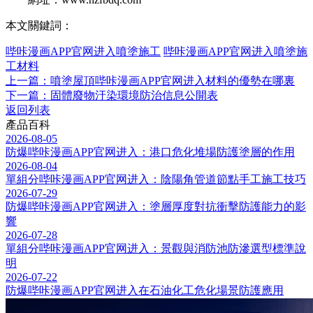
本文關鍵詞：
哔咔漫画APP官网进入噴塗施工
哔咔漫画APP官网进入噴塗施
工材料
上一篇：噴塗屋頂哔咔漫画APP官网进入材料的優勢在哪裏
下一篇：固體廢物汙染環境防治信息公開表
返回列表
產品百科
2026-08-05
防爆哔咔漫画APP官网进入：港口危化堆場防護塗層的作用
2026-08-04
單組分哔咔漫画APP官网进入：陰陽角管道節點手工施工技巧
2026-07-29
防爆哔咔漫画APP官网进入：塗層厚度對抗衝擊防護能力的影
響
2026-07-28
單組分哔咔漫画APP官网进入：景觀與消防池防滲選型標準說
明
2026-07-22
防爆哔咔漫画APP官网进入在石油化工危化場景防護應用