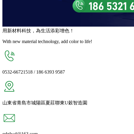
用
新材料
科技，為生活
添彩增色
！
With new material technology, add color to life!
0532-66721518 / 186 6393 9587
山東省青島市城陽區夏莊聯東U穀智造園
qdglwd@163.com