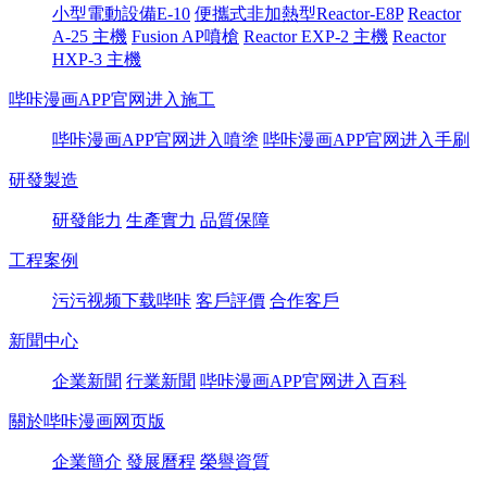
小型電動設備E-10
便攜式非加熱型Reactor-E8P
Reactor
A-25 主機
Fusion AP噴槍
Reactor EXP-2 主機
Reactor
HXP-3 主機
哔咔漫画APP官网进入施工
哔咔漫画APP官网进入噴塗
哔咔漫画APP官网进入手刷
研發製造
研發能力
生產實力
品質保障
工程案例
污污视频下载哔咔
客戶評價
合作客戶
新聞中心
企業新聞
行業新聞
哔咔漫画APP官网进入百科
關於哔咔漫画网页版
企業簡介
發展曆程
榮譽資質