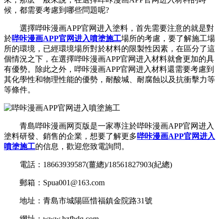
候，都需要考慮到哪些問題呢?
選擇哔咔漫画APP官网进入塗料，首先需要注意的就是對
於
哔咔漫画APP官网进入噴塗施工
場所的考慮，要了解施工場
所的環境，已經環境場所對於材料的限製性因素，在區分了這
個情況之下，在選擇哔咔漫画APP官网进入材料就會更加的具
有優勢。除此之外，哔咔漫画APP官网进入材料還需要考慮到
其化學性和物理性能的優勢，耐酸堿、耐腐蝕以及抗衝擊力等
等條件。
青島哔咔漫画网页版是一家專注於哔咔漫画APP官网进入
塗料研發、銷售的企業，想要了解更多
哔咔漫画APP官网进入
噴塗施工
的信息，歡迎您致電詢問。
電話：18663939587(薑總)/18561827903(紀總)
郵箱：Spua001@163.com
地址：青島市城陽區惜福鎮金院路31號
網址：www.hzfbdq.com