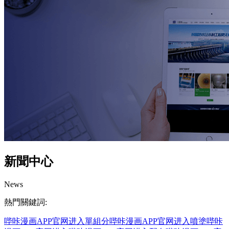
新聞中心
News
熱門關鍵詞:
哔咔漫画APP官网进入
單組分哔咔漫画APP官网进入
噴塗哔咔