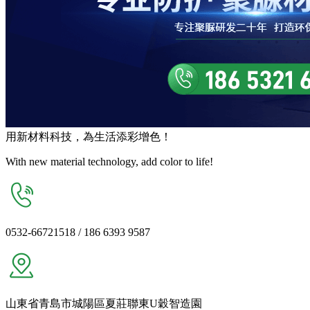
用
新材料
科技，為生活
添彩增色
！
With new material technology, add color to life!
0532-66721518 / 186 6393 9587
山東省青島市城陽區夏莊聯東U穀智造園