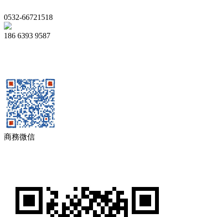
0532-66721518
186 6393 9587
商務微信