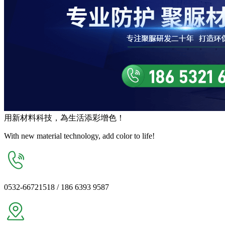
用
新材料
科技，為生活
添彩增色
！
With new material technology, add color to life!
0532-66721518 / 186 6393 9587