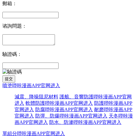
郵箱：
谘詢問題：
驗證碼：
噴塗哔咔漫画APP官网进入
減震、降噪阻尼材料
護舷、音響防護哔咔漫画APP官网
进入
軟體防護哔咔漫画APP官网进入
防護哔咔漫画APP
官网进入
防腐哔咔漫画APP官网进入
耐磨哔咔漫画APP
官网进入
防彈、防爆哔咔漫画APP官网进入
天冬哔咔漫
画APP官网进入
防水、防滲哔咔漫画APP官网进入
單組分哔咔漫画APP官网进入