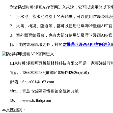
對於防爆哔咔漫画APP官网进入來說，它可以適用於以下
1、汙水池、蓄水池混凝土的表麵層，可以使用防爆哔咔漫画
2、大壩、橋梁、隧道等，都可以使用防爆哔咔漫画APP官
3、室外體育館看台，也有大部分使用防爆哔咔漫画APP官
除上述的幾種區域之外，對於
防爆哔咔漫画APP官网进入
山東哔咔漫画网页版新材料科技有限公司是一家專注於哔咔漫
電話：18663939587(薑總)/18264742626(紀總)
郵箱：Spua001@163.com
地址：青島市城陽區惜福鎮金院路31號
網址：www.hzfbdq.com
本文關鍵詞：