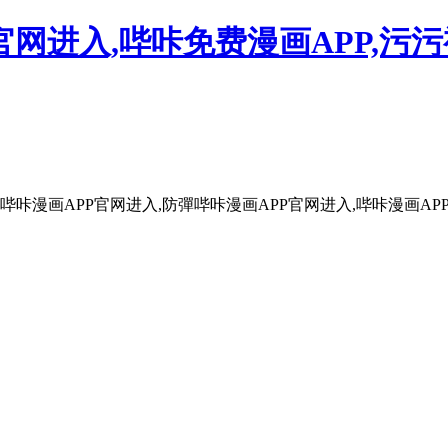
官网进入,哔咔免费漫画APP,污
爆哔咔漫画APP官网进入,防彈哔咔漫画APP官网进入,哔咔漫画AP