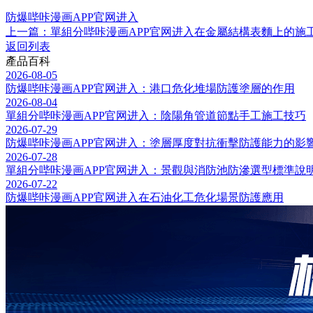
防爆哔咔漫画APP官网进入
上一篇：單組分哔咔漫画APP官网进入在金屬結構表麵上的施
返回列表
產品百科
2026-08-05
防爆哔咔漫画APP官网进入：港口危化堆場防護塗層的作用
2026-08-04
單組分哔咔漫画APP官网进入：陰陽角管道節點手工施工技巧
2026-07-29
防爆哔咔漫画APP官网进入：塗層厚度對抗衝擊防護能力的影
2026-07-28
單組分哔咔漫画APP官网进入：景觀與消防池防滲選型標準說
2026-07-22
防爆哔咔漫画APP官网进入在石油化工危化場景防護應用