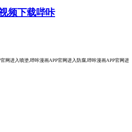
污视频下载哔咔
P官网进入噴塗,哔咔漫画APP官网进入防腐,哔咔漫画APP官网进