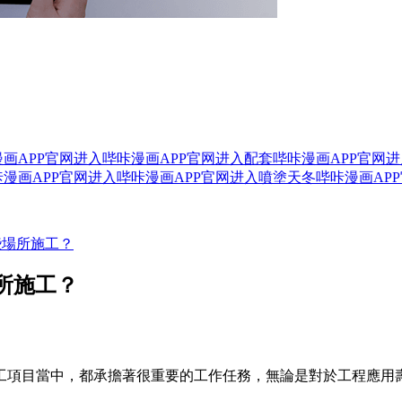
画APP官网进入
哔咔漫画APP官网进入配套
哔咔漫画APP官网
漫画APP官网进入
哔咔漫画APP官网进入噴塗
天冬哔咔漫画AP
些場所施工？
所施工？
工項目當中，都承擔著很重要的工作任務，無論是對於工程應用壽