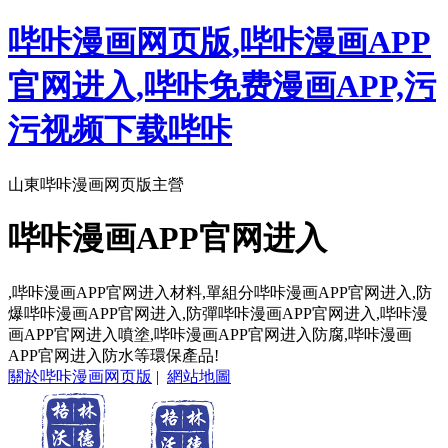
哔咔漫画网页版,哔咔漫画APP
官网进入,哔咔免费漫画APP,污
污视频下载哔咔
山東哔咔漫画网页版主營
哔咔漫画APP官网进入
,哔咔漫画APP官网进入材料,單組分哔咔漫画APP官网进入,防
爆哔咔漫画APP官网进入,防彈哔咔漫画APP官网进入,哔咔漫
画APP官网进入噴塗,哔咔漫画APP官网进入防腐,哔咔漫画
APP官网进入防水等環保產品!
關於哔咔漫画网页版
|
網站地圖