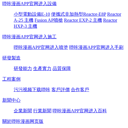
哔咔漫画APP官网进入設備
小型電動設備E-10
便攜式非加熱型Reactor-E8P
Reactor
A-25 主機
Fusion AP噴槍
Reactor EXP-2 主機
Reactor
HXP-3 主機
哔咔漫画APP官网进入施工
哔咔漫画APP官网进入噴塗
哔咔漫画APP官网进入手刷
研發製造
研發能力
生產實力
品質保障
工程案例
污污视频下载哔咔
客戶評價
合作客戶
新聞中心
企業新聞
行業新聞
哔咔漫画APP官网进入百科
關於哔咔漫画网页版