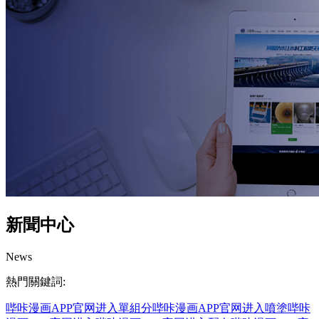
新聞中心
News
熱門關鍵詞:
哔咔漫画APP官网进入
單組分哔咔漫画APP官网进入
噴塗哔咔