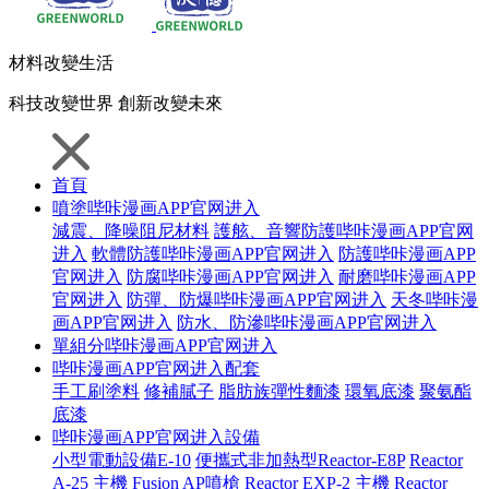
材料
改變生活
科技
改變世界
創新
改變未來
首頁
噴塗哔咔漫画APP官网进入
減震、降噪阻尼材料
護舷、音響防護哔咔漫画APP官网
进入
軟體防護哔咔漫画APP官网进入
防護哔咔漫画APP
官网进入
防腐哔咔漫画APP官网进入
耐磨哔咔漫画APP
官网进入
防彈、防爆哔咔漫画APP官网进入
天冬哔咔漫
画APP官网进入
防水、防滲哔咔漫画APP官网进入
單組分哔咔漫画APP官网进入
哔咔漫画APP官网进入配套
手工刷塗料
修補膩子
脂肪族彈性麵漆
環氧底漆
聚氨酯
底漆
哔咔漫画APP官网进入設備
小型電動設備E-10
便攜式非加熱型Reactor-E8P
Reactor
A-25 主機
Fusion AP噴槍
Reactor EXP-2 主機
Reactor