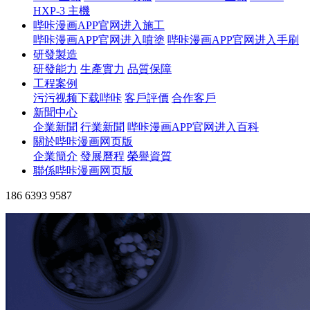
HXP-3 主機
哔咔漫画APP官网进入施工
哔咔漫画APP官网进入噴塗
哔咔漫画APP官网进入手刷
研發製造
研發能力
生產實力
品質保障
工程案例
污污视频下载哔咔
客戶評價
合作客戶
新聞中心
企業新聞
行業新聞
哔咔漫画APP官网进入百科
關於哔咔漫画网页版
企業簡介
發展曆程
榮譽資質
聯係哔咔漫画网页版
186 6393 9587