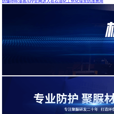
防爆哔咔漫画APP官网进入在石油化工危化場景防護應用