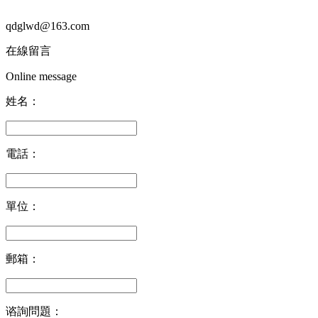
qdglwd@163.com
在線留言
Online message
姓名：
電話：
單位：
郵箱：
谘詢問題：