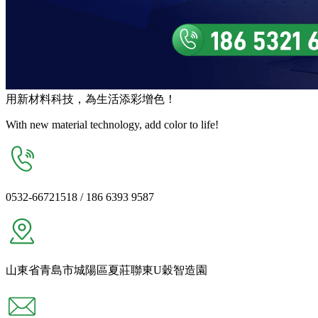
用
新材料
科技，為生活
添彩增色
！
With new material technology, add color to life!
0532-66721518 / 186 6393 9587
山東省青島市城陽區夏莊聯東U穀智造園