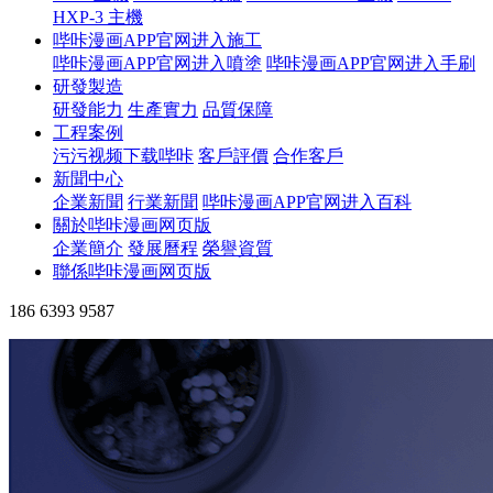
HXP-3 主機
哔咔漫画APP官网进入施工
哔咔漫画APP官网进入噴塗
哔咔漫画APP官网进入手刷
研發製造
研發能力
生產實力
品質保障
工程案例
污污视频下载哔咔
客戶評價
合作客戶
新聞中心
企業新聞
行業新聞
哔咔漫画APP官网进入百科
關於哔咔漫画网页版
企業簡介
發展曆程
榮譽資質
聯係哔咔漫画网页版
186 6393 9587