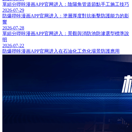
單組分哔咔漫画APP官网进入：陰陽角管道節點手工施工技巧
2026-07-29
防爆哔咔漫画APP官网进入：塗層厚度對抗衝擊防護能力的影
響
2026-07-28
單組分哔咔漫画APP官网进入：景觀與消防池防滲選型標準說
明
2026-07-22
防爆哔咔漫画APP官网进入在石油化工危化場景防護應用