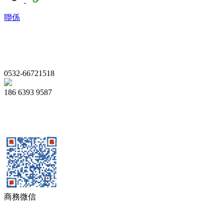
聯係
0532-66721518
186 6393 9587
商務微信