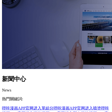
新聞中心
News
熱門關鍵詞:
哔咔漫画APP官网进入
單組分哔咔漫画APP官网进入
噴塗哔咔