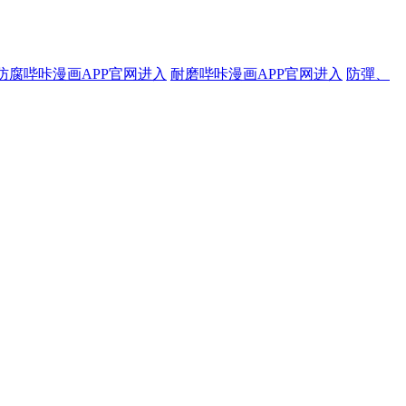
防腐哔咔漫画APP官网进入
耐磨哔咔漫画APP官网进入
防彈、