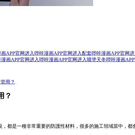
画APP官网进入
哔咔漫画APP官网进入配套
哔咔漫画APP官网
漫画APP官网进入
哔咔漫画APP官网进入噴塗
天冬哔咔漫画AP
不管用？
用？
說，都是一種非常重要的防護性材料，很多的施工領域當中，都