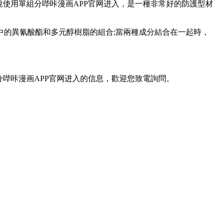
使用單組分哔咔漫画APP官网进入，是一種非常好的防護型材
中的異氰酸酯和多元醇樹脂的組合;當兩種成分結合在一起時，
哔咔漫画APP官网进入的信息，歡迎您致電詢問。