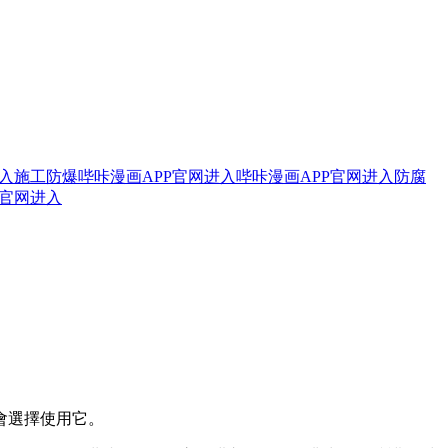
进入施工
防爆哔咔漫画APP官网进入
哔咔漫画APP官网进入防腐
P官网进入
會選擇使用它。