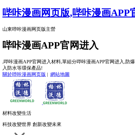
哔咔漫画网页版,哔咔漫画APP
山東哔咔漫画网页版主營
哔咔漫画APP官网进入
,哔咔漫画APP官网进入材料,單組分哔咔漫画APP官网进入,防
入防水等環保產品!
關於哔咔漫画网页版
|
網站地圖
材料
改變生活
科技
改變世界
創新
改變未來