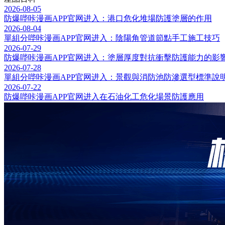
2026-08-05
防爆哔咔漫画APP官网进入：港口危化堆場防護塗層的作用
2026-08-04
單組分哔咔漫画APP官网进入：陰陽角管道節點手工施工技巧
2026-07-29
防爆哔咔漫画APP官网进入：塗層厚度對抗衝擊防護能力的影
2026-07-28
單組分哔咔漫画APP官网进入：景觀與消防池防滲選型標準說
2026-07-22
防爆哔咔漫画APP官网进入在石油化工危化場景防護應用