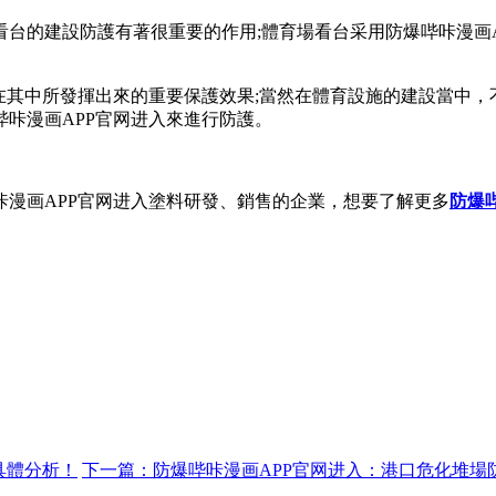
看台的建設防護有著很重要的作用;體育場看台采用防爆哔咔漫画
其中所發揮出來的重要保護效果;當然在體育設施的建設當中，不
咔漫画APP官网进入來進行防護。
画APP官网进入塗料研發、銷售的企業，想要了解更多
防爆
具體分析！
下一篇：防爆哔咔漫画APP官网进入：港口危化堆場