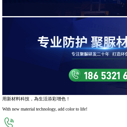
用
新材料
科技，為生活
添彩增色
！
With new material technology, add color to life!