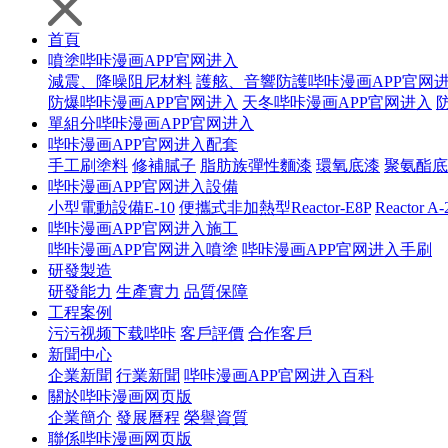
首頁
噴塗哔咔漫画APP官网进入
減震、降噪阻尼材料
護舷、音響防護哔咔漫画APP官网
防爆哔咔漫画APP官网进入
天冬哔咔漫画APP官网进入
單組分哔咔漫画APP官网进入
哔咔漫画APP官网进入配套
手工刷塗料
修補膩子
脂肪族彈性麵漆
環氧底漆
聚氨酯底
哔咔漫画APP官网进入設備
小型電動設備E-10
便攜式非加熱型Reactor-E8P
Reactor A
哔咔漫画APP官网进入施工
哔咔漫画APP官网进入噴塗
哔咔漫画APP官网进入手刷
研發製造
研發能力
生產實力
品質保障
工程案例
污污视频下载哔咔
客戶評價
合作客戶
新聞中心
企業新聞
行業新聞
哔咔漫画APP官网进入百科
關於哔咔漫画网页版
企業簡介
發展曆程
榮譽資質
聯係哔咔漫画网页版