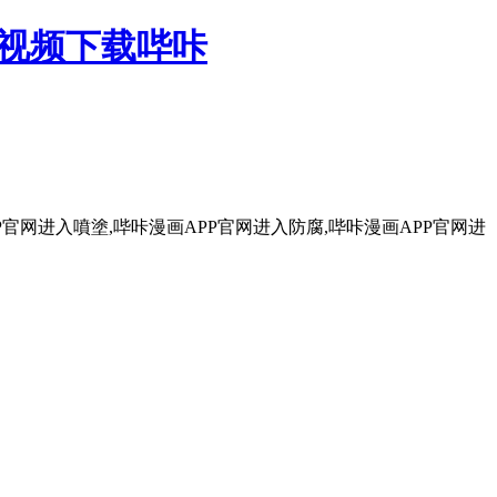
污视频下载哔咔
P官网进入噴塗,哔咔漫画APP官网进入防腐,哔咔漫画APP官网进