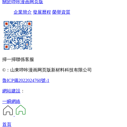
關於哔咔漫画网页版
企業簡介
發展曆程
榮譽資質
掃一掃聯係客服
©：山東哔咔漫画网页版新材料科技有限公司
魯ICP備2022024760號-1
網站建設
：
一瞬網絡
首頁