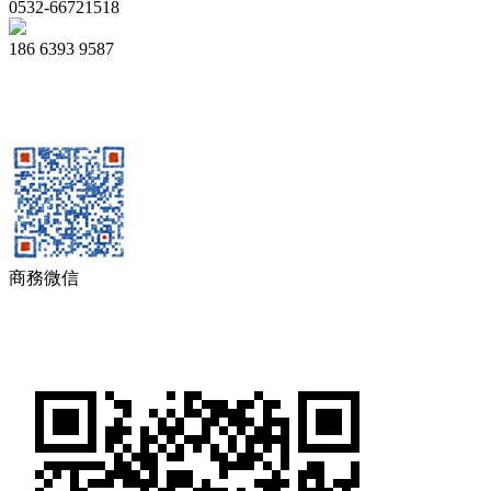
0532-66721518
186 6393 9587
商務微信