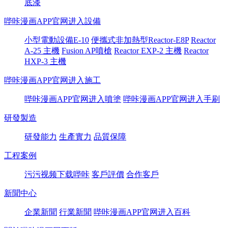
底漆
哔咔漫画APP官网进入設備
小型電動設備E-10
便攜式非加熱型Reactor-E8P
Reactor
A-25 主機
Fusion AP噴槍
Reactor EXP-2 主機
Reactor
HXP-3 主機
哔咔漫画APP官网进入施工
哔咔漫画APP官网进入噴塗
哔咔漫画APP官网进入手刷
研發製造
研發能力
生產實力
品質保障
工程案例
污污视频下载哔咔
客戶評價
合作客戶
新聞中心
企業新聞
行業新聞
哔咔漫画APP官网进入百科