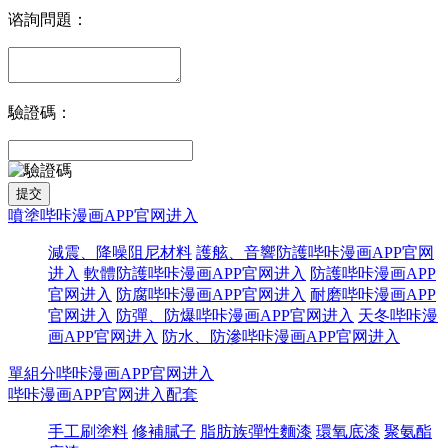
谘詢問題：
驗證碼：
噴塗哔咔漫画APP官网进入
減震、降噪阻尼材料
護舷、音響防護哔咔漫画APP官网
进入
軟體防護哔咔漫画APP官网进入
防護哔咔漫画APP
官网进入
防腐哔咔漫画APP官网进入
耐磨哔咔漫画APP
官网进入
防彈、防爆哔咔漫画APP官网进入
天冬哔咔漫
画APP官网进入
防水、防滲哔咔漫画APP官网进入
單組分哔咔漫画APP官网进入
哔咔漫画APP官网进入配套
手工刷塗料
修補膩子
脂肪族彈性麵漆
環氧底漆
聚氨酯