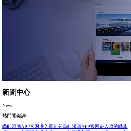
新聞中心
News
熱門關鍵詞:
哔咔漫画APP官网进入
單組分哔咔漫画APP官网进入
噴塗哔咔