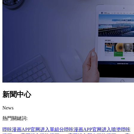
新聞中心
News
熱門關鍵詞:
哔咔漫画APP官网进入
單組分哔咔漫画APP官网进入
噴塗哔咔