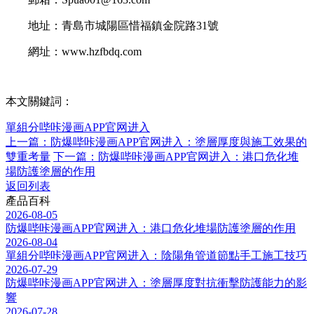
地址：青島市城陽區惜福鎮金院路31號
網址：www.hzfbdq.com
本文關鍵詞：
單組分哔咔漫画APP官网进入
上一篇：防爆哔咔漫画APP官网进入：塗層厚度與施工效果的
雙重考量
下一篇：防爆哔咔漫画APP官网进入：港口危化堆
場防護塗層的作用
返回列表
產品百科
2026-08-05
防爆哔咔漫画APP官网进入：港口危化堆場防護塗層的作用
2026-08-04
單組分哔咔漫画APP官网进入：陰陽角管道節點手工施工技巧
2026-07-29
防爆哔咔漫画APP官网进入：塗層厚度對抗衝擊防護能力的影
響
2026-07-28