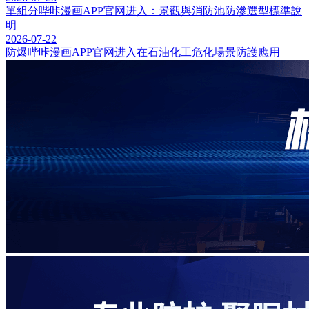
單組分哔咔漫画APP官网进入：景觀與消防池防滲選型標準說
明
2026-07-22
防爆哔咔漫画APP官网进入在石油化工危化場景防護應用