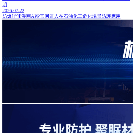
明
2026-07-22
防爆哔咔漫画APP官网进入在石油化工危化場景防護應用