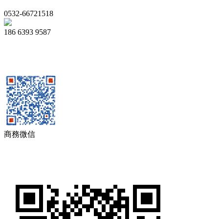
0532-66721518
186 6393 9587
商務微信