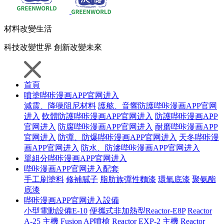
材料
改變生活
科技
改變世界
創新
改變未來
首頁
噴塗哔咔漫画APP官网进入
減震、降噪阻尼材料
護舷、音響防護哔咔漫画APP官网
进入
軟體防護哔咔漫画APP官网进入
防護哔咔漫画APP
官网进入
防腐哔咔漫画APP官网进入
耐磨哔咔漫画APP
官网进入
防彈、防爆哔咔漫画APP官网进入
天冬哔咔漫
画APP官网进入
防水、防滲哔咔漫画APP官网进入
單組分哔咔漫画APP官网进入
哔咔漫画APP官网进入配套
手工刷塗料
修補膩子
脂肪族彈性麵漆
環氧底漆
聚氨酯
底漆
哔咔漫画APP官网进入設備
小型電動設備E-10
便攜式非加熱型Reactor-E8P
Reactor
A-25 主機
Fusion AP噴槍
Reactor EXP-2 主機
Reactor