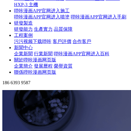
HXP-3 主機
哔咔漫画APP官网进入施工
哔咔漫画APP官网进入噴塗
哔咔漫画APP官网进入手刷
研發製造
研發能力
生產實力
品質保障
工程案例
污污视频下载哔咔
客戶評價
合作客戶
新聞中心
企業新聞
行業新聞
哔咔漫画APP官网进入百科
關於哔咔漫画网页版
企業簡介
發展曆程
榮譽資質
聯係哔咔漫画网页版
186 6393 9587