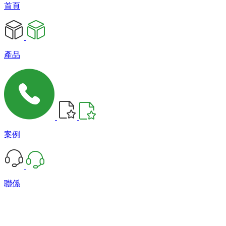
首頁
產品
案例
聯係