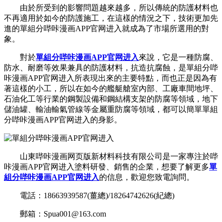
由於所受到的影響問題越來越多，所以傳統的防護材料也
不再適用於如今的防護施工，在這樣的情況之下，技術更加先
進的單組分哔咔漫画APP官网进入就成為了市場所選用的對
象。
對於
單組分哔咔漫画APP官网进入
來說，它是一種防腐、
防水、耐磨等效果兼具的防護材料，抗造抗腐蝕，是單組分哔
咔漫画APP官网进入所表現出來的主要特點，而也正是因為有
著這樣的小工，所以在如今的艦艇艙室內部、工廠車間地坪、
石油化工等行業的鋼製設備和鋼結構支架的防腐等領域，地下
儲油罐、輸油輸氣管線等金屬重防腐等領域，都可以簡單單組
分哔咔漫画APP官网进入的身影。
山東哔咔漫画网页版新材料科技有限公司是一家專注於哔
咔漫画APP官网进入塗料研發、銷售的企業，想要了解更多
單
組分哔咔漫画APP官网进入
的信息，歡迎您致電詢問。
電話：18663939587(薑總)/18264742626(紀總)
郵箱：Spua001@163.com