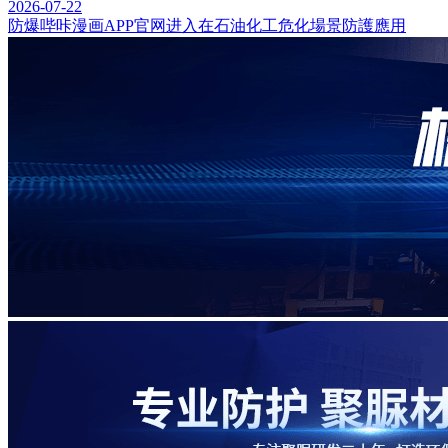
2026-07-22
防爆哔咔漫画APP官网进入在石油化工危化場景防護應用