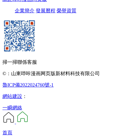
企業簡介
發展曆程
榮譽資質
掃一掃聯係客服
©：山東哔咔漫画网页版新材料科技有限公司
魯ICP備2022024760號-1
網站建設
：
一瞬網絡
首頁