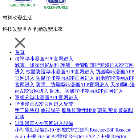
材料
改變生活
科技
改變世界
創新
改變未來
首頁
噴塗哔咔漫画APP官网进入
減震、降噪阻尼材料
護舷、音響防護哔咔漫画APP官网
进入
軟體防護哔咔漫画APP官网进入
防護哔咔漫画APP
官网进入
防腐哔咔漫画APP官网进入
耐磨哔咔漫画APP
官网进入
防彈、防爆哔咔漫画APP官网进入
天冬哔咔漫
画APP官网进入
防水、防滲哔咔漫画APP官网进入
單組分哔咔漫画APP官网进入
哔咔漫画APP官网进入配套
手工刷塗料
修補膩子
脂肪族彈性麵漆
環氧底漆
聚氨酯
底漆
哔咔漫画APP官网进入設備
小型電動設備E-10
便攜式非加熱型Reactor-E8P
Reactor
A-25 主機
Fusion AP噴槍
Reactor EXP-2 主機
Reactor