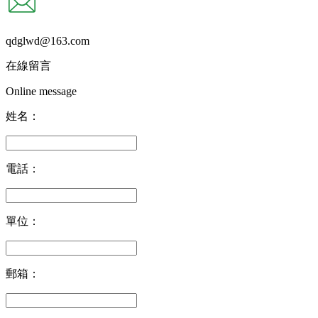
qdglwd@163.com
在線留言
Online message
姓名：
電話：
單位：
郵箱：