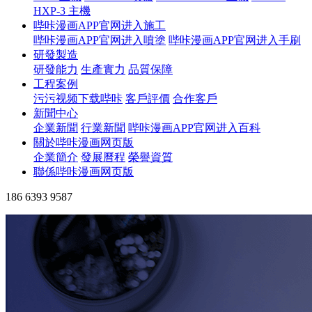
HXP-3 主機
哔咔漫画APP官网进入施工
哔咔漫画APP官网进入噴塗
哔咔漫画APP官网进入手刷
研發製造
研發能力
生產實力
品質保障
工程案例
污污视频下载哔咔
客戶評價
合作客戶
新聞中心
企業新聞
行業新聞
哔咔漫画APP官网进入百科
關於哔咔漫画网页版
企業簡介
發展曆程
榮譽資質
聯係哔咔漫画网页版
186 6393 9587