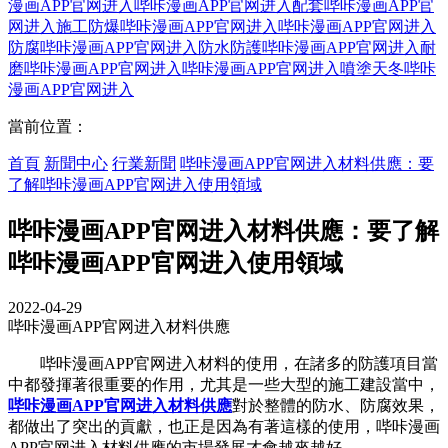
漫画APP官网进入
哔咔漫画APP官网进入配套
哔咔漫画APP官
网进入施工
防爆哔咔漫画APP官网进入
哔咔漫画APP官网进入
防腐
哔咔漫画APP官网进入防水
防護哔咔漫画APP官网进入
耐
磨哔咔漫画APP官网进入
哔咔漫画APP官网进入噴塗
天冬哔咔
漫画APP官网进入
當前位置：
首頁
新聞中心
行業新聞
哔咔漫画APP官网进入材料供應：要
了解哔咔漫画APP官网进入使用領域
哔咔漫画APP官网进入材料供應：要了解
哔咔漫画APP官网进入使用領域
2022-04-29
哔咔漫画APP官网进入材料供應
哔咔漫画APP官网进入材料的使用，在諸多的防護項目當
中都發揮著很重要的作用，尤其是一些大型的施工建設當中，
哔咔漫画APP官网进入材料供應
對於整體的防水、防腐效果，
都做出了突出的貢獻，也正是因為有著這樣的使用，哔咔漫画
APP官网进入材料供應的市場發展才會越來越好。