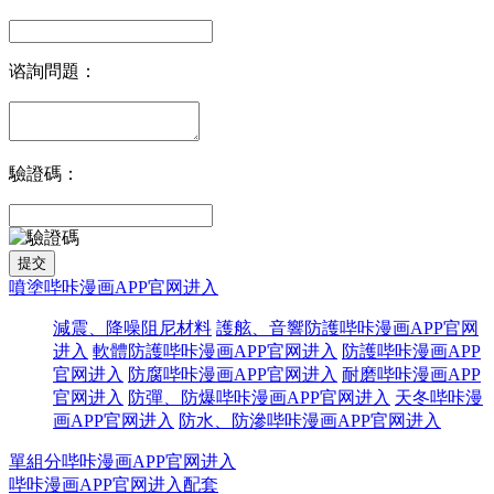
谘詢問題：
驗證碼：
噴塗哔咔漫画APP官网进入
減震、降噪阻尼材料
護舷、音響防護哔咔漫画APP官网
进入
軟體防護哔咔漫画APP官网进入
防護哔咔漫画APP
官网进入
防腐哔咔漫画APP官网进入
耐磨哔咔漫画APP
官网进入
防彈、防爆哔咔漫画APP官网进入
天冬哔咔漫
画APP官网进入
防水、防滲哔咔漫画APP官网进入
單組分哔咔漫画APP官网进入
哔咔漫画APP官网进入配套