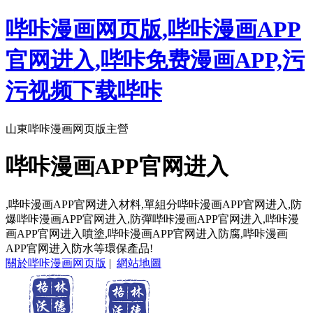
哔咔漫画网页版,哔咔漫画APP
官网进入,哔咔免费漫画APP,污
污视频下载哔咔
山東哔咔漫画网页版主營
哔咔漫画APP官网进入
,哔咔漫画APP官网进入材料,單組分哔咔漫画APP官网进入,防
爆哔咔漫画APP官网进入,防彈哔咔漫画APP官网进入,哔咔漫
画APP官网进入噴塗,哔咔漫画APP官网进入防腐,哔咔漫画
APP官网进入防水等環保產品!
關於哔咔漫画网页版
|
網站地圖