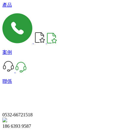
產品
案例
聯係
0532-66721518
186 6393 9587