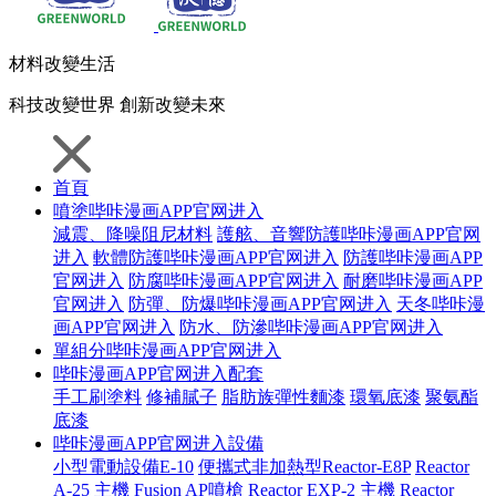
材料
改變生活
科技
改變世界
創新
改變未來
首頁
噴塗哔咔漫画APP官网进入
減震、降噪阻尼材料
護舷、音響防護哔咔漫画APP官网
进入
軟體防護哔咔漫画APP官网进入
防護哔咔漫画APP
官网进入
防腐哔咔漫画APP官网进入
耐磨哔咔漫画APP
官网进入
防彈、防爆哔咔漫画APP官网进入
天冬哔咔漫
画APP官网进入
防水、防滲哔咔漫画APP官网进入
單組分哔咔漫画APP官网进入
哔咔漫画APP官网进入配套
手工刷塗料
修補膩子
脂肪族彈性麵漆
環氧底漆
聚氨酯
底漆
哔咔漫画APP官网进入設備
小型電動設備E-10
便攜式非加熱型Reactor-E8P
Reactor
A-25 主機
Fusion AP噴槍
Reactor EXP-2 主機
Reactor