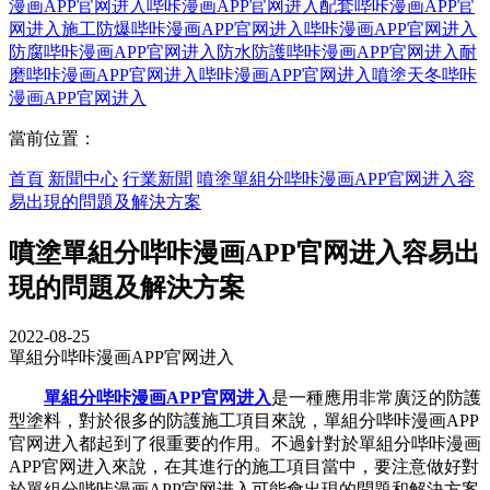
漫画APP官网进入
哔咔漫画APP官网进入配套
哔咔漫画APP官
网进入施工
防爆哔咔漫画APP官网进入
哔咔漫画APP官网进入
防腐
哔咔漫画APP官网进入防水
防護哔咔漫画APP官网进入
耐
磨哔咔漫画APP官网进入
哔咔漫画APP官网进入噴塗
天冬哔咔
漫画APP官网进入
當前位置：
首頁
新聞中心
行業新聞
噴塗單組分哔咔漫画APP官网进入容
易出現的問題及解決方案
噴塗單組分哔咔漫画APP官网进入容易出
現的問題及解決方案
2022-08-25
單組分哔咔漫画APP官网进入
單組分哔咔漫画APP官网进入
是一種應用非常廣泛的防護
型塗料，對於很多的防護施工項目來說，單組分哔咔漫画APP
官网进入都起到了很重要的作用。不過針對於單組分哔咔漫画
APP官网进入來說，在其進行的施工項目當中，要注意做好對
於單組分哔咔漫画APP官网进入可能會出現的問題和解決方案