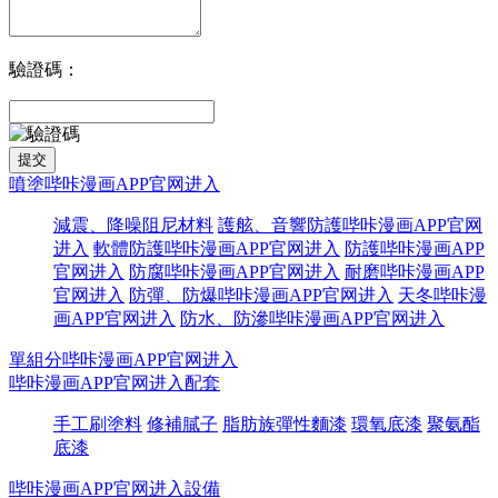
驗證碼：
噴塗哔咔漫画APP官网进入
減震、降噪阻尼材料
護舷、音響防護哔咔漫画APP官网
进入
軟體防護哔咔漫画APP官网进入
防護哔咔漫画APP
官网进入
防腐哔咔漫画APP官网进入
耐磨哔咔漫画APP
官网进入
防彈、防爆哔咔漫画APP官网进入
天冬哔咔漫
画APP官网进入
防水、防滲哔咔漫画APP官网进入
單組分哔咔漫画APP官网进入
哔咔漫画APP官网进入配套
手工刷塗料
修補膩子
脂肪族彈性麵漆
環氧底漆
聚氨酯
底漆
哔咔漫画APP官网进入設備