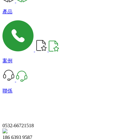
產品
案例
聯係
0532-66721518
186 6393 9587