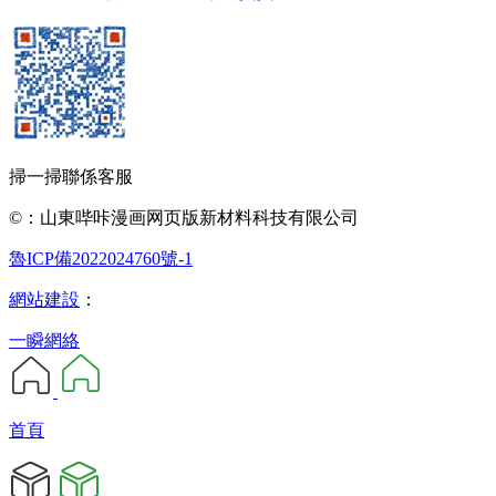
掃一掃聯係客服
©：山東哔咔漫画网页版新材料科技有限公司
魯ICP備2022024760號-1
網站建設
：
一瞬網絡
首頁