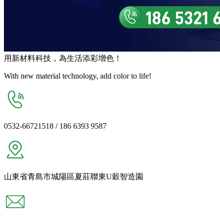
用
新材料
科技，為生活
添彩增色
！
With new material technology, add color to life!
0532-66721518 / 186 6393 9587
山東省青島市城陽區夏莊聯東U穀智造園