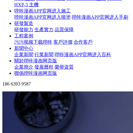
HXP-3 主機
哔咔漫画APP官网进入施工
哔咔漫画APP官网进入噴塗
哔咔漫画APP官网进入手刷
研發製造
研發能力
生產實力
品質保障
工程案例
污污视频下载哔咔
客戶評價
合作客戶
新聞中心
企業新聞
行業新聞
哔咔漫画APP官网进入百科
關於哔咔漫画网页版
企業簡介
發展曆程
榮譽資質
聯係哔咔漫画网页版
186 6393 9587