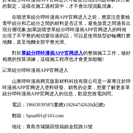
的製定，這樣在施工過程當中，才不會出現混亂現象。
在噴塗單組分哔咔漫画APP官网进入之前，應當注意要檢
查甲組分和乙組分之間的材料是否正常，避免放置之間過長出
現分層現象;如果說噴塗單組分哔咔漫画APP官网进入的時候
出現了不平整的相信愛你過的話，可以是使用肽型砂輪機打磨
地麵，直至地麵全部平整光滑。
對於
單組分哔咔漫画APP官网进入
的整個施工工作，做好
相應的預算演練，這樣施工程序也才會更加順暢!
山東哔咔漫画网页版新材料科技有限公司是一家專注於哔
咔漫画APP官网进入塗料研發、銷售的企業，想要了解更多單
組分哔咔漫画APP官网进入的信息，歡迎您致電詢問。
電話：18663939587(薑總)/18264742626(紀總)
郵箱：Spua001@163.com
地址：青島市城陽區惜福鎮金院路31號