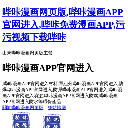
哔咔漫画网页版,哔咔漫画APP
官网进入,哔咔免费漫画APP,污
污视频下载哔咔
山東哔咔漫画网页版主營
哔咔漫画APP官网进入
,哔咔漫画APP官网进入材料,單組分哔咔漫画APP官网进入,防
爆哔咔漫画APP官网进入,防彈哔咔漫画APP官网进入,哔咔漫
画APP官网进入噴塗,哔咔漫画APP官网进入防腐,哔咔漫画
APP官网进入防水等環保產品!
關於哔咔漫画网页版
|
網站地圖